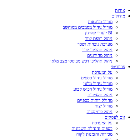
אודות
מודולים
מודול מלונאות
מודול ניהול מסמכים ממוחשב
BI ייעודי לארגון
ניהול רצפת יצור
מערכת נוכחות ושכר
ניהול תהליכי יצור
ניהול מחירונים
ניהול תהליכי רכש מבוססי מצב מלאי
פריוריטי
על המערכת
מודול ניהול כספים
מודול ניהול מלאי
מודול ניהול רכוש קבוע
ניהול תקציבים
מחולל דוחות כספיים
מודול יצור
ניהול פרויקטים
זום לעסקים
על המערכת
כספים והנהלת חשבונות
מכירות והזמנות לקוח
רכש