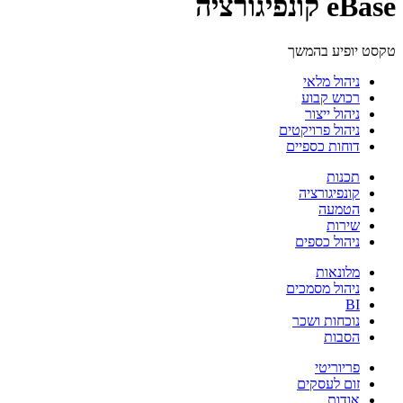
eBase קונפיגורציה
טקסט יופיע בהמשך
ניהול מלאי
רכוש קבוע
ניהול ייצור
ניהול פרויקטים
דוחות כספיים
תכנות
קונפיגורציה
הטמעה
שירות
ניהול כספים
מלונאות
ניהול מסמכים
BI
נוכחות ושכר
הסבות
פריוריטי
זום לעסקים
אודות