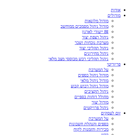
אודות
מודולים
מודול מלונאות
מודול ניהול מסמכים ממוחשב
BI ייעודי לארגון
ניהול רצפת יצור
מערכת נוכחות ושכר
ניהול תהליכי יצור
ניהול מחירונים
ניהול תהליכי רכש מבוססי מצב מלאי
פריוריטי
על המערכת
מודול ניהול כספים
מודול ניהול מלאי
מודול ניהול רכוש קבוע
ניהול תקציבים
מחולל דוחות כספיים
מודול יצור
ניהול פרויקטים
זום לעסקים
על המערכת
כספים והנהלת חשבונות
מכירות והזמנות לקוח
רכש