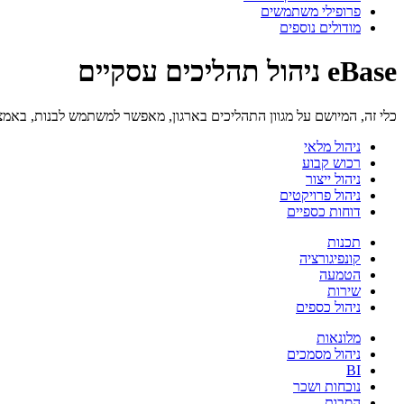
פרופילי משתמשים
מודולים נוספים
eBase ניהול תהליכים עסקיים
כלי זה, המיושם על מגוון התהליכים בארגון, מאפשר למשתמש לבנות, באמצע
ניהול מלאי
רכוש קבוע
ניהול ייצור
ניהול פרויקטים
דוחות כספיים
תכנות
קונפיגורציה
הטמעה
שירות
ניהול כספים
מלונאות
ניהול מסמכים
BI
נוכחות ושכר
הסבות